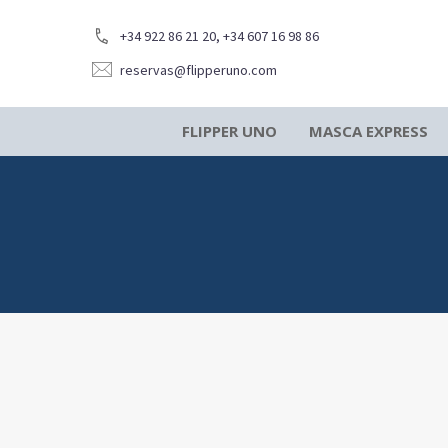


+34 922 86 21 20, +34 607 16 98 86


reservas@flipperuno.com
FLIPPER UNO
MASCA EXPRESS