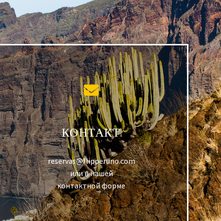
КОНТАКТ
reservas@flipperuno.com
или в нашей
контактной форме