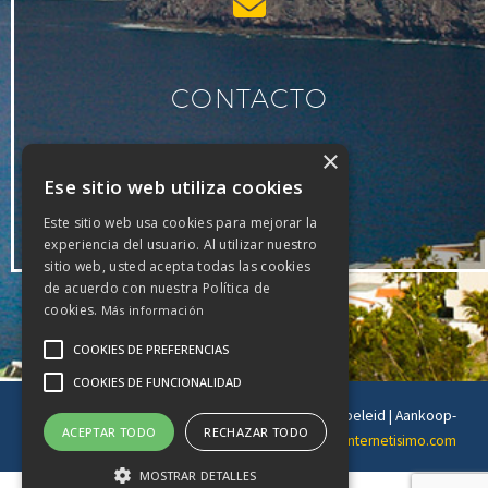
CONTACTO
×
reservas@flipperuno.com
Ese sitio web utiliza cookies
of in onze
contactformulier
Este sitio web usa cookies para mejorar la
experiencia del usuario. Al utilizar nuestro
sitio web, usted acepta todas las cookies
de acuerdo con nuestra Política de
cookies.
Más información
COOKIES DE PREFERENCIAS
COOKIES DE FUNCIONALIDAD
© Copyright 2025 | Agua Azul Tenerife S.L |
Privacybeleid
|
Aankoop-
ACEPTAR TODO
RECHAZAR TODO
en annuleringsvoorwaarden
| Ontwerp en hosting:
Internetisimo.com
MOSTRAR DETALLES